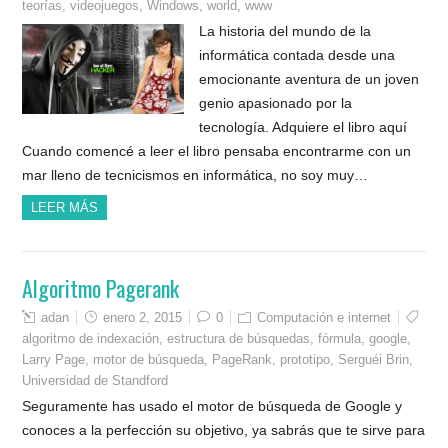
teorías
,
videojuegos
,
Windows
,
world
,
www
La historia del mundo de la
informática contada desde una
emocionante aventura de un joven
genio apasionado por la
tecnología. Adquiere el libro aquí
Cuando comencé a leer el libro pensaba encontrarme con un
mar lleno de tecnicismos en informática, no soy muy…
LEER MÁS
Algoritmo Pagerank
adan
enero 2, 2015
0
Computación e internet
algoritmo de indexación
,
estructura de búsquedas
,
fórmula
,
google
,
Larry Page
,
motor de búsqueda
,
PageRank
,
prototipo
,
Serguéi Brin
,
Universidad de Standford
Seguramente has usado el motor de búsqueda de Google y
conoces a la perfección su objetivo, ya sabrás que te sirve para