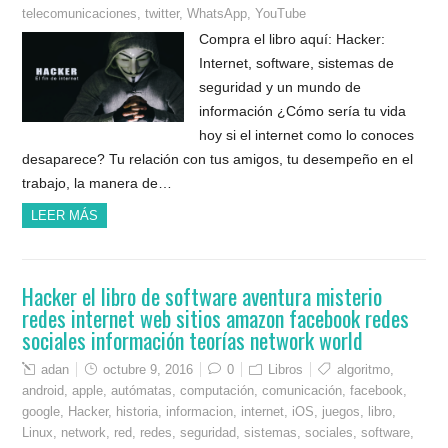
telecomunicaciones
,
twitter
,
WhatsApp
,
YouTube
Compra el libro aquí: Hacker:
Internet, software, sistemas de
seguridad y un mundo de
información ¿Cómo sería tu vida
hoy si el internet como lo conoces
desaparece? Tu relación con tus amigos, tu desempeño en el
trabajo, la manera de…
LEER MÁS
Hacker el libro de software aventura misterio
redes internet web sitios amazon facebook redes
sociales información teorías network world
adan
octubre 9, 2016
0
Libros
algoritmo
,
android
,
apple
,
autómatas
,
computación
,
comunicación
,
facebook
,
google
,
Hacker
,
historia
,
informacion
,
internet
,
iOS
,
juegos
,
libro
,
Linux
,
network
,
red
,
redes
,
seguridad
,
sistemas
,
sociales
,
software
,