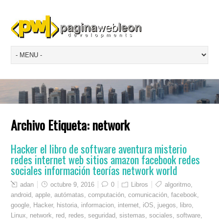
Archivo Etiqueta:
network
Hacker el libro de software aventura misterio
redes internet web sitios amazon facebook redes
sociales información teorías network world
adan
octubre 9, 2016
0
Libros
algoritmo
,
android
,
apple
,
autómatas
,
computación
,
comunicación
,
facebook
,
google
,
Hacker
,
historia
,
informacion
,
internet
,
iOS
,
juegos
,
libro
,
Linux
,
network
,
red
,
redes
,
seguridad
,
sistemas
,
sociales
,
software
,