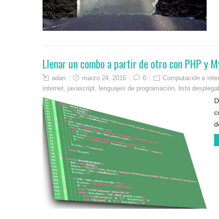
Llenar un combo a partir de otro con PHP y 
adan
marzo 24, 2016
0
Computación e inte
internet
,
javascript
,
lenguajes de programación
,
lista desplega
D
c
d