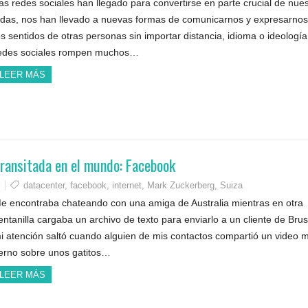
as redes sociales han llegado para convertirse en parte crucial de nue
idas, nos han llevado a nuevas formas de comunicarnos y expresarnos
os sentidos de otras personas sin importar distancia, idioma o ideología
edes sociales rompen muchos…
LEER MÁS
transitada en el mundo: Facebook
datacenter
,
facebook
,
internet
,
Mark Zuckerberg
,
Suiza
e encontraba chateando con una amiga de Australia mientras en otra
entanilla cargaba un archivo de texto para enviarlo a un cliente de Brus
i atención saltó cuando alguien de mis contactos compartió un video 
ierno sobre unos gatitos…
LEER MÁS