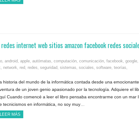
LEER MÁS
o redes internet web sitios amazon facebook redes social
mo
,
android
,
apple
,
autómatas
,
computación
,
comunicación
,
facebook
,
google
,
x
,
network
,
red
,
redes
,
seguridad
,
sistemas
,
sociales
,
software
,
teorías
,
a historia del mundo de la informática contada desde una emocionante
ventura de un joven genio apasionado por la tecnología. Adquiere el li
quí Cuando comencé a leer el libro pensaba encontrarme con un mar l
e tecnicismos en informática, no soy muy…
LEER MÁS