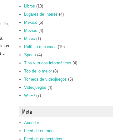
Libros
(13)
Lugares de Interés
(4)
México
(6)
ación
,
Movies
(4)
ca
Music
(1)
icios
Política mexicana
(19)
os…
Sports
(4)
Tips y trucos informáticos
(4)
Top de lo mejor
(8)
Torneos de videojuegos
(5)
Videojuegos
(4)
WTF?
(7)
Meta
Acceder
,
Feed de entradas
Feed de comentarios