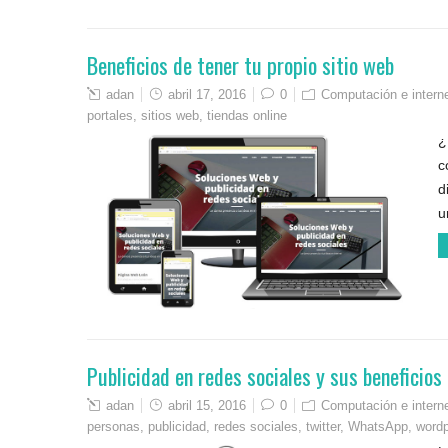
Beneficios de tener tu propio sitio web
adan
abril 17, 2016
0
Computación e intern
portales
,
sitios web
,
tiendas online
¿
c
d
u
Publicidad en redes sociales y sus beneficios
adan
abril 15, 2016
0
Computación e intern
personas
,
publicidad
,
redes sociales
,
twitter
,
WhatsApp
,
word