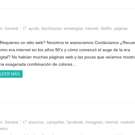
et
,
General
ayuda
,
blockbuster
,
estrategias
,
internet
,
Netflix
,
páginas
,
Requieres un sitio web? Nosotros te asesoramos Contáctanos ¿Recu
omo era internet en los años 90’s y cómo comenzó el auge de la era
igital? No habían muchas páginas web y las pocas que veíamos most
na exagerada combinación de colores…
LEER MÁS
et
,
General
anuncios
,
campañas
,
facebook
,
Instagram
,
internet
,
marketi
press