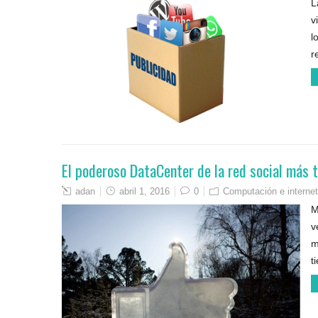
L
v
l
r
El poderoso DataCenter de la red social más 
adan
abril 1, 2016
0
Computación e internet
M
v
m
t