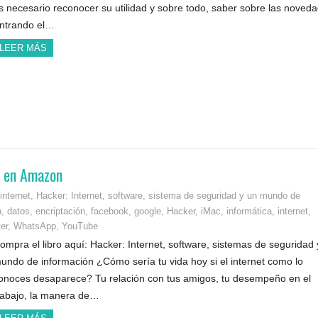
s necesario reconocer su utilidad y sobre todo, saber sobre las noved
ntrando el…
LEER MÁS
le en Amazon
internet
,
Hacker: Internet, software, sistema de seguridad y un mundo de
n
,
datos
,
encriptación
,
facebook
,
google
,
Hacker
,
iMac
,
informática
,
internet
,
ter
,
WhatsApp
,
YouTube
ompra el libro aquí: Hacker: Internet, software, sistemas de seguridad 
undo de información ¿Cómo sería tu vida hoy si el internet como lo
onoces desaparece? Tu relación con tus amigos, tu desempeño en el
rabajo, la manera de…