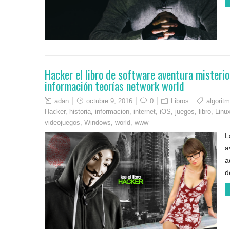
Hacker el libro de software aventura misteri
información teorías network world
adan
octubre 9, 2016
0
Libros
algorit
Hacker
,
historia
,
informacion
,
internet
,
iOS
,
juegos
,
libro
,
Linu
videojuegos
,
Windows
,
world
,
www
L
a
a
d