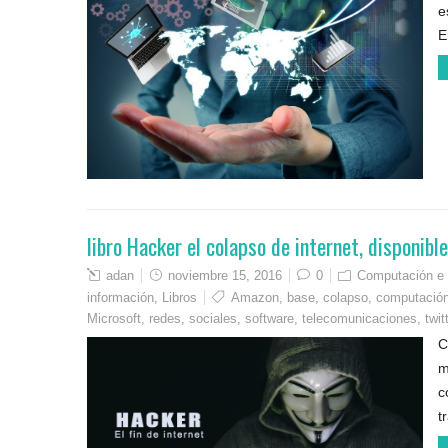
e
E
libro Hacker el colapso de internet, disponib
adan
noviembre 15, 2016
0
Computación e 
información
,
Libros
Amazon
,
base
,
colapso
,
computació
Microsoft
,
redes
,
sociales
,
software
,
telecomunicaciones
,
twit
C
m
c
t