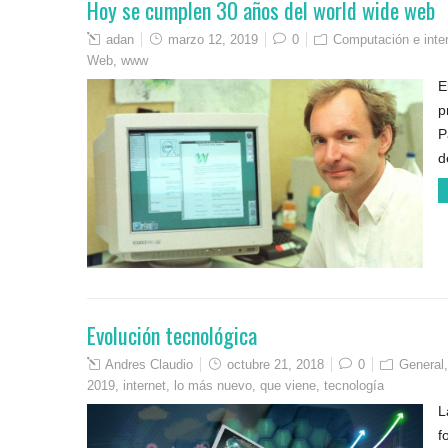
Hoy se cumplen 30 años del world wide web
adan
marzo 12, 2019
0
Computación e inte
Web
,
www
E
p
P
d
Evolución tecnológica
Andres Claudio
octubre 21, 2018
0
General
2019
,
internet
,
lo más nuevo
,
que viene
,
tecnología
L
f