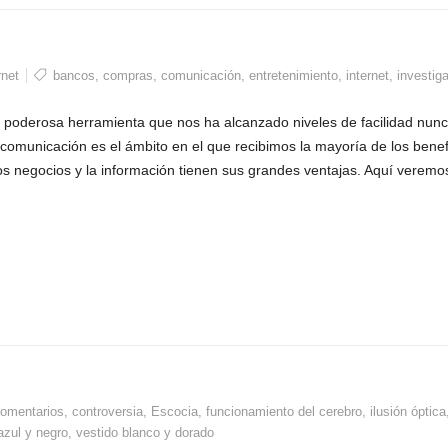
rnet
bancos
,
compras
,
comunicación
,
entretenimiento
,
internet
,
investig
a poderosa herramienta que nos ha alcanzado niveles de facilidad nun
 comunicación es el ámbito en el que recibimos la mayoría de los benef
os negocios y la información tienen sus grandes ventajas. Aquí verem
omentarios
,
controversia
,
Escocia
,
funcionamiento del cerebro
,
ilusión óptica
azul y negro
,
vestido blanco y dorado