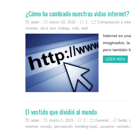
¿Cómo ha cambiado nuestras vidas internet?
adan
marzo 10, 2015
1
Computación e inte
memes
,
ola k ase
,
trabajo
,
vida
,
web
Internet es un
imaginados, la
pero también l
LEER MÁS
El vestido que dividió al mundo
adan
marzo 1, 2015
1
General
boda
,
c
internet
,
mundo
,
percepción
,
trending topic
,
usuarios
,
vestido 