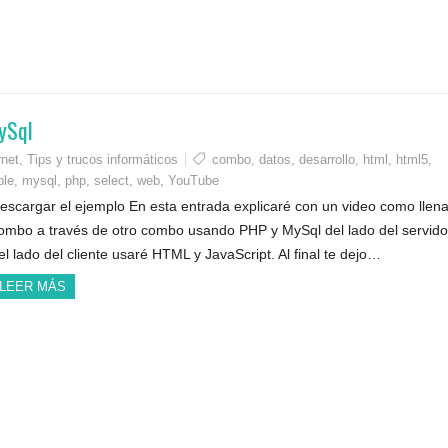
MySql
rnet
,
Tips y trucos informáticos
combo
,
datos
,
desarrollo
,
html
,
html5
,
ble
,
mysql
,
php
,
select
,
web
,
YouTube
escargar el ejemplo En esta entrada explicaré con un video como llena
ombo a través de otro combo usando PHP y MySql del lado del servidor
el lado del cliente usaré HTML y JavaScript. Al final te dejo…
LEER MÁS