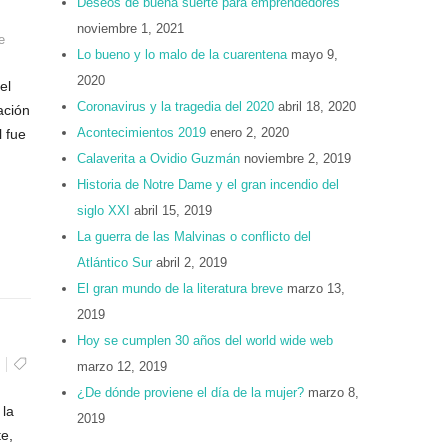
Deseos de buena suerte para emprendedores
noviembre 1, 2021
e
Lo bueno y lo malo de la cuarentena
mayo 9,
2020
el
Coronavirus y la tragedia del 2020
abril 18, 2020
ación
Acontecimientos 2019
enero 2, 2020
 fue
Calaverita a Ovidio Guzmán
noviembre 2, 2019
Historia de Notre Dame y el gran incendio del
siglo XXI
abril 15, 2019
La guerra de las Malvinas o conflicto del
Atlántico Sur
abril 2, 2019
El gran mundo de la literatura breve
marzo 13,
2019
Hoy se cumplen 30 años del world wide web
marzo 12, 2019
¿De dónde proviene el día de la mujer?
marzo 8,
 la
2019
te,