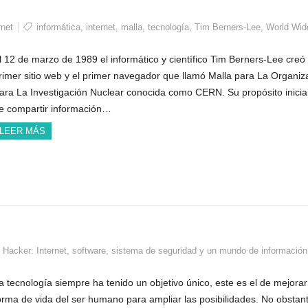
rnet
informática
,
internet
,
malla
,
tecnología
,
Tim Berners-Lee
,
World Wid
l 12 de marzo de 1989 el informático y científico Tim Berners-Lee creó 
rimer sitio web y el primer navegador que llamó Malla para La Organiz
ara La Investigación Nuclear conocida como CERN. Su propósito inicial
e compartir información…
LEER MÁS
,
Hacker: Internet, software, sistema de seguridad y un mundo de información
a tecnología siempre ha tenido un objetivo único, este es el de mejorar
orma de vida del ser humano para ampliar las posibilidades. No obstan