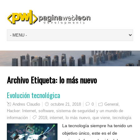
Archivo Etiqueta:
lo más nuevo
Evolución tecnológica
Andres Claudio
octubre 21, 2018
0
General
,
Hacker: Internet, software, sistema de seguridad y un mundo de
información
2019
,
internet
,
lo más nuevo
,
que viene
,
tecnología
La tecnología siempre ha tenido un
objetivo único, este es el de