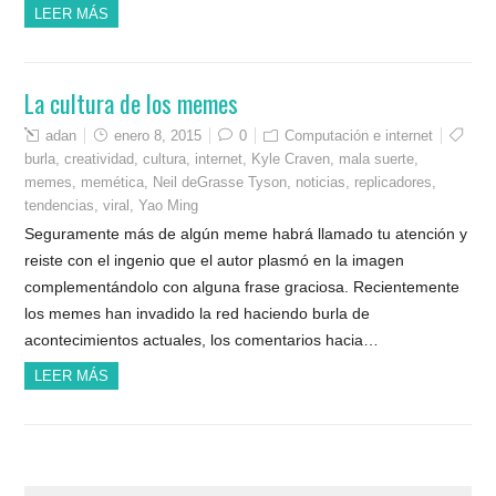
LEER MÁS
La cultura de los memes
adan
enero 8, 2015
0
Computación e internet
burla
,
creatividad
,
cultura
,
internet
,
Kyle Craven
,
mala suerte
,
memes
,
memética
,
Neil deGrasse Tyson
,
noticias
,
replicadores
,
tendencias
,
viral
,
Yao Ming
Seguramente más de algún meme habrá llamado tu atención y
reiste con el ingenio que el autor plasmó en la imagen
complementándolo con alguna frase graciosa. Recientemente
los memes han invadido la red haciendo burla de
acontecimientos actuales, los comentarios hacia…
LEER MÁS