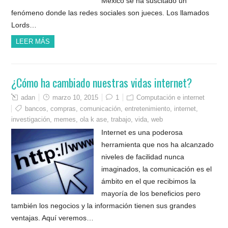
México se ha suscitado un
fenómeno donde las redes sociales son jueces. Los llamados
Lords…
LEER MÁS
¿Cómo ha cambiado nuestras vidas internet?
adan
marzo 10, 2015
1
Computación e internet
bancos
,
compras
,
comunicación
,
entretenimiento
,
internet
,
investigación
,
memes
,
ola k ase
,
trabajo
,
vida
,
web
Internet es una poderosa
herramienta que nos ha alcanzado
niveles de facilidad nunca
imaginados, la comunicación es el
ámbito en el que recibimos la
mayoría de los beneficios pero
también los negocios y la información tienen sus grandes
ventajas. Aquí veremos…