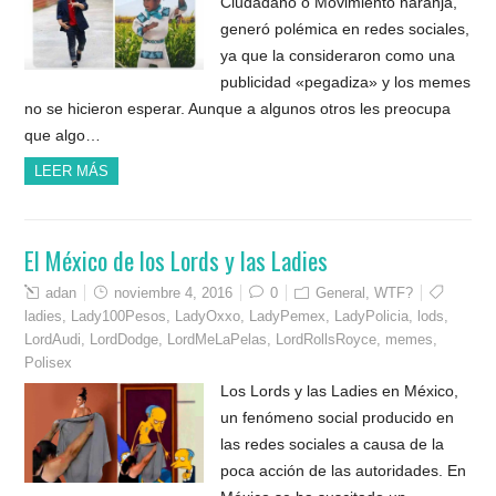
Ciudadano o Movimiento naranja,
generó polémica en redes sociales,
ya que la consideraron como una
publicidad «pegadiza» y los memes
no se hicieron esperar. Aunque a algunos otros les preocupa
que algo…
LEER MÁS
El México de los Lords y las Ladies
adan
noviembre 4, 2016
0
General
,
WTF?
ladies
,
Lady100Pesos
,
LadyOxxo
,
LadyPemex
,
LadyPolicia
,
lods
,
LordAudi
,
LordDodge
,
LordMeLaPelas
,
LordRollsRoyce
,
memes
,
Polisex
Los Lords y las Ladies en México,
un fenómeno social producido en
las redes sociales a causa de la
poca acción de las autoridades. En