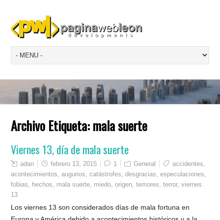
Archivo Etiqueta:
mala suerte
Viernes 13, día de mala suerte
adan
febrero 13, 2015
1
General
accidentes
,
acontecimientos
,
augurios
,
catástrofes
,
desgracias
,
especulaciones
,
fobias
,
hechos
,
mala suerte
,
miedo
,
origen
,
temores
,
terror
,
viernes
13
Los viernes 13 son considerados días de mala fortuna en
Europa y América debido a acontecimientos históricos y a la