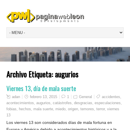
Archivo Etiqueta:
augurios
Viernes 13, día de mala suerte
adan
febrero 13, 2015
1
General
accidentes
,
acontecimientos
,
augurios
,
catástrofes
,
desgracias
,
especulaciones
,
fobias
,
hechos
,
mala suerte
,
miedo
,
origen
,
temores
,
terror
,
viernes
13
Los viernes 13 son considerados días de mala fortuna en
Europa y América debido a acontecimientos históricos y a la