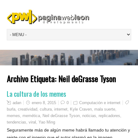
Archivo Etiqueta:
Neil deGrasse Tyson
La cultura de los memes
adan
enero 8, 2015
0
Computación e internet
burla
,
creatividad
,
cultura
,
internet
,
Kyle Craven
,
mala suerte
,
memes
,
memética
,
Neil deGrasse Tyson
,
noticias
,
replicadores
,
tendencias
,
viral
,
Yao Ming
Seguramente más de algún meme habrá llamado tu atención y
reiste con el ingenio que el autor plasmó en la imagen