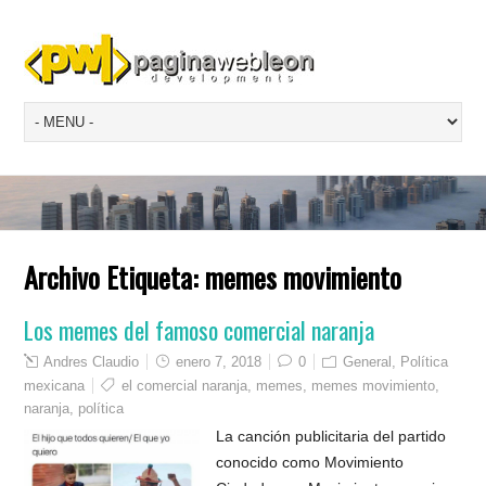
Archivo Etiqueta:
memes movimiento
Los memes del famoso comercial naranja
Andres Claudio
enero 7, 2018
0
General
,
Política
mexicana
el comercial naranja
,
memes
,
memes movimiento
,
naranja
,
política
La canción publicitaria del partido
conocido como Movimiento