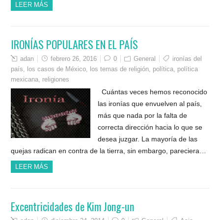
LEER MÁS
IRONÍAS POPULARES EN EL PAÍS
adan
febrero 26, 2016
0
General
ironías del
país
,
los casos de México
,
los temas de religión
,
política
,
política
mexicana
,
religiones
Cuántas veces hemos reconocido
las ironías que envuelven al país,
más que nada por la falta de
correcta dirección hacia lo que se
desea juzgar. La mayoría de las
quejas radican en contra de la tierra, sin embargo, pareciera…
LEER MÁS
Excentricidades de Kim Jong-un