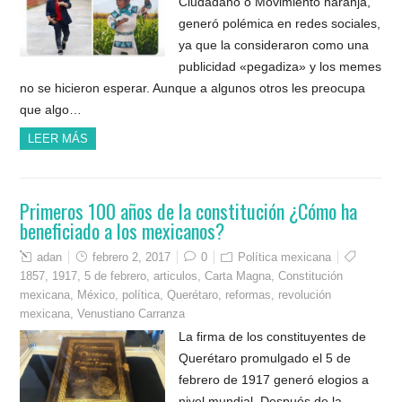
Ciudadano o Movimiento naranja,
generó polémica en redes sociales,
ya que la consideraron como una
publicidad «pegadiza» y los memes
no se hicieron esperar. Aunque a algunos otros les preocupa
que algo…
LEER MÁS
Primeros 100 años de la constitución ¿Cómo ha
beneficiado a los mexicanos?
adan
febrero 2, 2017
0
Política mexicana
1857
,
1917
,
5 de febrero
,
articulos
,
Carta Magna
,
Constitución
mexicana
,
México
,
política
,
Querétaro
,
reformas
,
revolución
mexicana
,
Venustiano Carranza
La firma de los constituyentes de
Querétaro promulgado el 5 de
febrero de 1917 generó elogios a
nivel mundial. Después de la