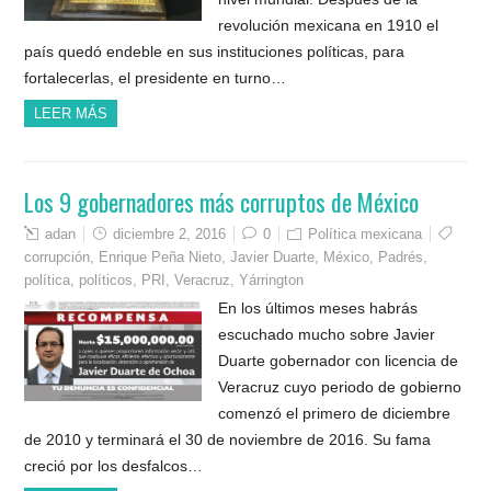
revolución mexicana en 1910 el
país quedó endeble en sus instituciones políticas, para
fortalecerlas, el presidente en turno…
LEER MÁS
Los 9 gobernadores más corruptos de México
adan
diciembre 2, 2016
0
Política mexicana
corrupción
,
Enrique Peña Nieto
,
Javier Duarte
,
México
,
Padrés
,
política
,
políticos
,
PRI
,
Veracruz
,
Yárrington
En los últimos meses habrás
escuchado mucho sobre Javier
Duarte gobernador con licencia de
Veracruz cuyo periodo de gobierno
comenzó el primero de diciembre
de 2010 y terminará el 30 de noviembre de 2016. Su fama
creció por los desfalcos…