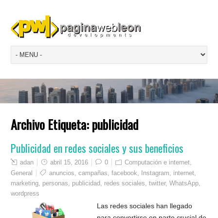
Archivo Etiqueta:
publicidad
Publicidad en redes sociales y sus beneficios
adan
abril 15, 2016
0
Computación e internet
,
General
anuncios
,
campañas
,
facebook
,
Instagram
,
internet
,
marketing
,
personas
,
publicidad
,
redes sociales
,
twitter
,
WhatsApp
,
wordpress
Las redes sociales han llegado
para convertirse en parte crucial de