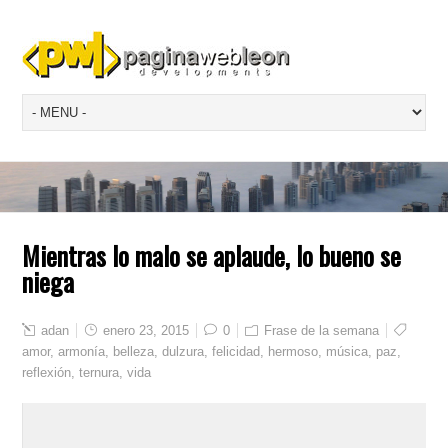
Mientras lo malo se aplaude, lo bueno se
niega
adan
enero 23, 2015
0
Frase de la semana
amor
,
armonía
,
belleza
,
dulzura
,
felicidad
,
hermoso
,
música
,
paz
,
reflexión
,
ternura
,
vida