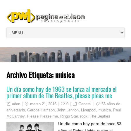
Archivo Etiqueta:
música
Un día como hoy de 1963 se lanza al mercado el
primer album de The Beatles, please pleas me
adan
marzo 21, 2016
0
General
53 años de
aniversario
,
Geroge Harrison
,
John Lennon
,
Liverpool
,
música
,
Paul
McCartney
,
Please Please me
,
Ringo Star
,
rock
,
The Beatles
Un día como hoy pero de hace 53
años el Reino Unido recibe el