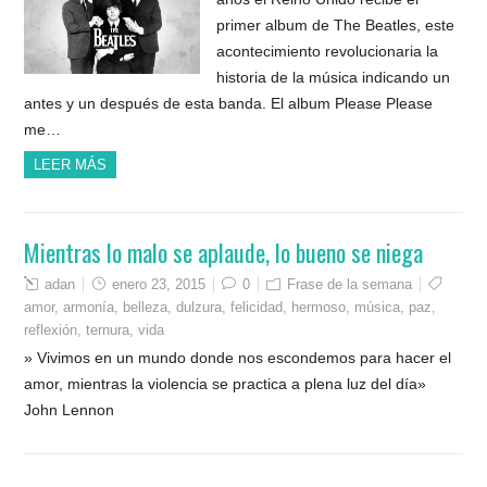
primer album de The Beatles, este
acontecimiento revolucionaria la
historia de la música indicando un
antes y un después de esta banda. El album Please Please
me…
LEER MÁS
Mientras lo malo se aplaude, lo bueno se niega
adan
enero 23, 2015
0
Frase de la semana
amor
,
armonía
,
belleza
,
dulzura
,
felicidad
,
hermoso
,
música
,
paz
,
reflexión
,
ternura
,
vida
» Vivimos en un mundo donde nos escondemos para hacer el
amor, mientras la violencia se practica a plena luz del día»
John Lennon