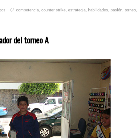
gos
competencia
,
counter strike
,
estrategia
,
habilidades
,
pasión
,
torneo
,
dor del torneo A