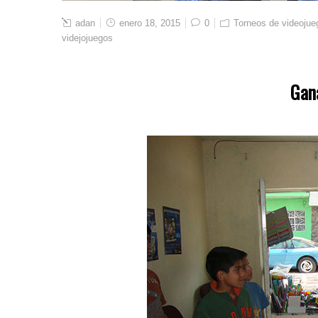
adan
enero 18, 2015
0
Torneos de videojue
videjojuegos
Gana