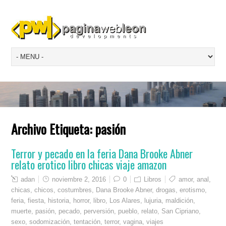
Archivo Etiqueta:
pasión
Terror y pecado en la feria Dana Brooke Abner
relato erotico libro chicas viaje amazon
adan
noviembre 2, 2016
0
Libros
amor
,
anal
,
chicas
,
chicos
,
costumbres
,
Dana Brooke Abner
,
drogas
,
erotismo
,
feria
,
fiesta
,
historia
,
horror
,
libro
,
Los Alares
,
lujuria
,
maldición
,
muerte
,
pasión
,
pecado
,
perversión
,
pueblo
,
relato
,
San Cipriano
,
sexo
,
sodomización
,
tentación
,
terror
,
vagina
,
viajes