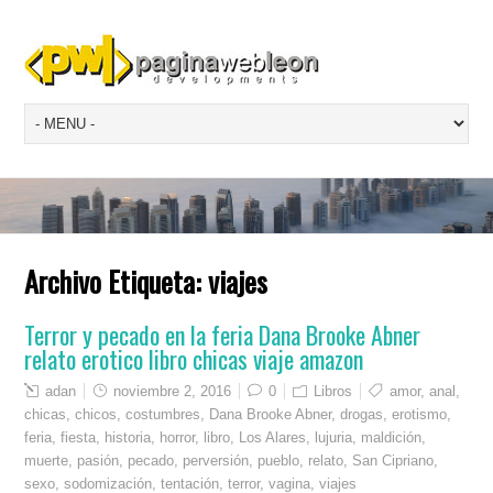
Archivo Etiqueta:
viajes
Terror y pecado en la feria Dana Brooke Abner
relato erotico libro chicas viaje amazon
adan
noviembre 2, 2016
0
Libros
amor
,
anal
,
chicas
,
chicos
,
costumbres
,
Dana Brooke Abner
,
drogas
,
erotismo
,
feria
,
fiesta
,
historia
,
horror
,
libro
,
Los Alares
,
lujuria
,
maldición
,
muerte
,
pasión
,
pecado
,
perversión
,
pueblo
,
relato
,
San Cipriano
,
sexo
,
sodomización
,
tentación
,
terror
,
vagina
,
viajes