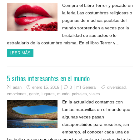
Compra el Libro Terror y pecado en
la feria Las costumbres religiosas o
paganas de muchos pueblos del
mundo sorprenden a veces por la
brutalidad de sus actos o lo
estrafalario de la costumbre misma. En el libro Terror y…
LEER MÁS
5 sitios interesantes en el mundo
adan
enero 15, 2016
0
General
diversidad
,
emociones
,
gente
,
lugares
,
mundo
,
paisajes
,
viajes
En la actualidad contamos con
tantas maravillas en el mundo que
algunas veces pasan
desapercibidos para nosotros, sin
embargo, el conocer cada una de
las bellezas que nos otorga nuestro planeta y el poder disfrutar