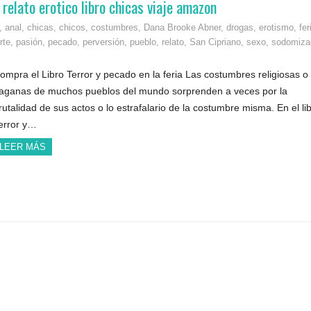
relato erotico libro chicas viaje amazon
,
anal
,
chicas
,
chicos
,
costumbres
,
Dana Brooke Abner
,
drogas
,
erotismo
,
fer
rte
,
pasión
,
pecado
,
perversión
,
pueblo
,
relato
,
San Cipriano
,
sexo
,
sodomiza
ompra el Libro Terror y pecado en la feria Las costumbres religiosas o
aganas de muchos pueblos del mundo sorprenden a veces por la
rutalidad de sus actos o lo estrafalario de la costumbre misma. En el li
error y…
LEER MÁS