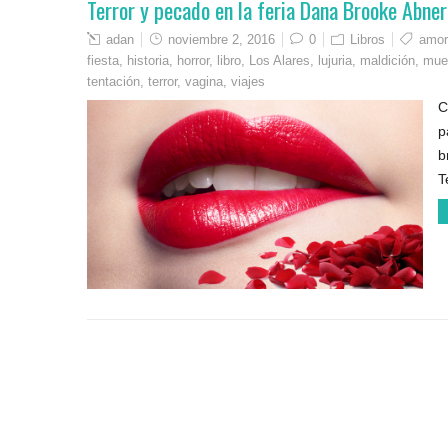
Terror y pecado en la feria Dana Brooke Abner 
adan
noviembre 2, 2016
0
Libros
amor
fiesta
,
historia
,
horror
,
libro
,
Los Alares
,
lujuria
,
maldición
,
mue
tentación
,
terror
,
vagina
,
viajes
C
p
b
T