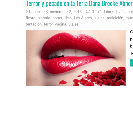
Terror y pecado en la feria Dana Brooke Abner 
adan
noviembre 2, 2016
0
Libros
amor
fiesta
,
historia
,
horror
,
libro
,
Los Alares
,
lujuria
,
maldición
,
mue
tentación
,
terror
,
vagina
,
viajes
C
p
b
T