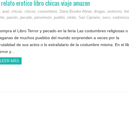
relato erotico libro chicas viaje amazon
,
anal
,
chicas
,
chicos
,
costumbres
,
Dana Brooke Abner
,
drogas
,
erotismo
,
fer
rte
,
pasión
,
pecado
,
perversión
,
pueblo
,
relato
,
San Cipriano
,
sexo
,
sodomiza
ompra el Libro Terror y pecado en la feria Las costumbres religiosas o
aganas de muchos pueblos del mundo sorprenden a veces por la
rutalidad de sus actos o lo estrafalario de la costumbre misma. En el li
error y…
LEER MÁS