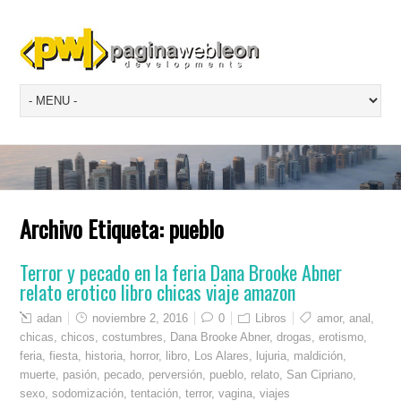
Archivo Etiqueta:
pueblo
Terror y pecado en la feria Dana Brooke Abner
relato erotico libro chicas viaje amazon
adan
noviembre 2, 2016
0
Libros
amor
,
anal
,
chicas
,
chicos
,
costumbres
,
Dana Brooke Abner
,
drogas
,
erotismo
,
feria
,
fiesta
,
historia
,
horror
,
libro
,
Los Alares
,
lujuria
,
maldición
,
muerte
,
pasión
,
pecado
,
perversión
,
pueblo
,
relato
,
San Cipriano
,
sexo
,
sodomización
,
tentación
,
terror
,
vagina
,
viajes