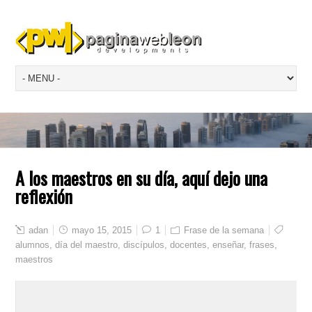
A los maestros en su día, aquí dejo una
reflexión
adan
mayo 15, 2015
1
Frase de la semana
alumnos
,
día del maestro
,
discípulos
,
docentes
,
enseñar
,
frases
,
maestros