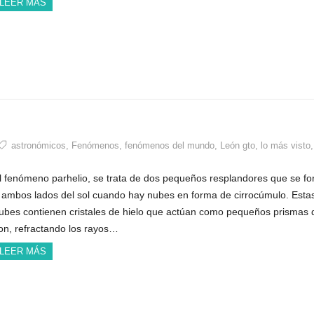
LEER MÁS
astronómicos
,
Fenómenos
,
fenómenos del mundo
,
León gto
,
lo más visto
,
l fenómeno parhelio, se trata de dos pequeños resplandores que se f
 ambos lados del sol cuando hay nubes en forma de cirrocúmulo. Esta
ubes contienen cristales de hielo que actúan como pequeños prismas 
on, refractando los rayos…
LEER MÁS