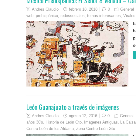
México Prehispánico: El Señor 8 Venado – Ga
Andres Claudio
febrero 18, 2018
0
General
web
,
prehispánico
,
redessociales
,
temas interesantes
,
Virales
E
h
p
d
León Guanajuato a través de imágenes
Andres Claudio
agosto 12, 2016
0
General
años 30's
,
Historia de León Gto
,
Imágenes Antiguas
,
La Calza
Centro León de los Aldama
,
Zona Centro León Gto