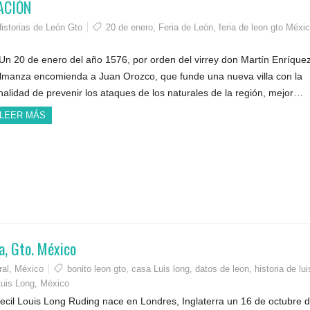
ACIÓN
istorias de León Gto
20 de enero
,
Feria de León
,
feria de leon gto Méxi
n 20 de enero del año 1576, por orden del virrey don Martín Enríque
lmanza encomienda a Juan Orozco, que funde una nueva villa con la
inalidad de prevenir los ataques de los naturales de la región, mejor…
LEER MÁS
a, Gto. México
ral
,
México
bonito leon gto
,
casa Luis long
,
datos de leon
,
historia de lui
Luis Long
,
México
ecil Louis Long Ruding nace en Londres, Inglaterra un 16 de octubre 