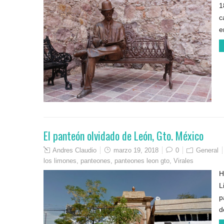
1
c
e
El panteón olvidado de León, Gto. México
Andres Claudio
marzo 19, 2018
0
General
los limones
,
panteones
,
panteones leon gto
,
Virales
H
L
p
d