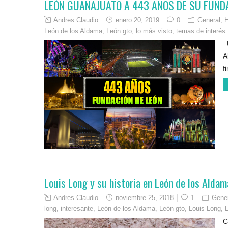
LEÓN GUANAJUATO A 443 AÑOS DE SU FUND
Andres Claudio
enero 20, 2019
0
General
,
H
León de los Aldama
,
León gto
,
lo más visto
,
temas de interés
U
A
f
Louis Long y su historia en León de los Aldam
Andres Claudio
noviembre 25, 2018
1
Gene
long
,
interesante
,
León de los Aldama
,
León gto
,
Louis Long
,
C