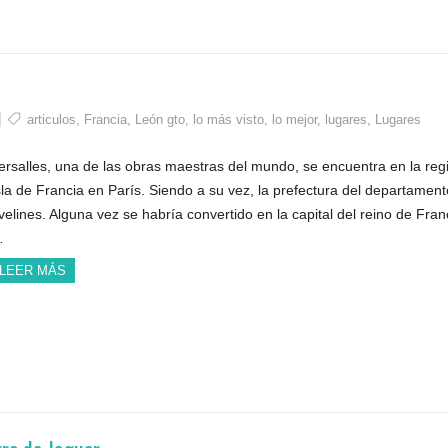
articulos
,
Francia
,
León gto
,
lo más visto
,
lo mejor
,
lugares
,
Lugares
ersalles, una de las obras maestras del mundo, se encuentra en la reg
sla de Francia en París. Siendo a su vez, la prefectura del departamen
velines. Alguna vez se habría convertido en la capital del reino de Fran
…
LEER MÁS