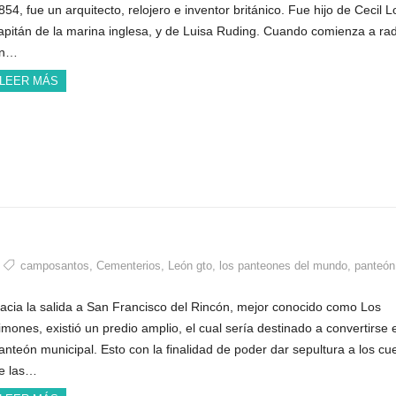
854, fue un arquitecto, relojero e inventor británico. Fue hijo de Cecil L
apitán de la marina inglesa, y de Luisa Ruding. Cuando comienza a rad
n…
LEER MÁS
camposantos
,
Cementerios
,
León gto
,
los panteones del mundo
,
panteón
acia la salida a San Francisco del Rincón, mejor conocido como Los
imones, existió un predio amplio, el cual sería destinado a convertirse 
anteón municipal. Esto con la finalidad de poder dar sepultura a los cu
e las…