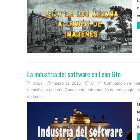
L
o
v
La industria del software en León Gto
adan
marzo 31, 2016
0
Computación e inte
tecnológica en León Guanajuato
,
información de tecnología i
en León
G
t
l
d