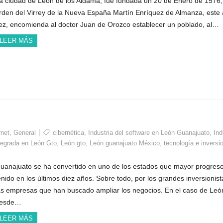
a ciudad de León de los Aldama, fue fundada un 20 de Enero de 1576,
rden del Virrey de la Nueva España Martín Enríquez de Almanza, este 
ez, encomienda al doctor Juan de Orozco establecer un poblado, al…
LEER MÁS
rnet
,
General
cibernética
,
Industria del software en León Guanajuato
,
Ind
ntegrada en León Gto
,
León gto
,
León guanajuato México
,
tecnología e inversi
uanajuato se ha convertido en uno de los estados que mayor progres
enido en los últimos diez años. Sobre todo, por los grandes inversionist
as empresas que han buscado ampliar los negocios. En el caso de Leó
esde…
LEER MÁS