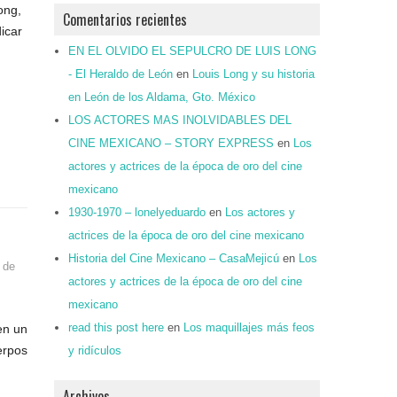
ong,
Comentarios recientes
icar
EN EL OLVIDO EL SEPULCRO DE LUIS LONG
- El Heraldo de León
en
Louis Long y su historia
en León de los Aldama, Gto. México
LOS ACTORES MAS INOLVIDABLES DEL
CINE MEXICANO – STORY EXPRESS
en
Los
actores y actrices de la época de oro del cine
mexicano
1930-1970 – lonelyeduardo
en
Los actores y
actrices de la época de oro del cine mexicano
Historia del Cine Mexicano – CasaMejicú
en
Los
 de
actores y actrices de la época de oro del cine
mexicano
read this post here
en
Los maquillajes más feos
en un
erpos
y ridículos
Archivos