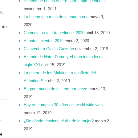
Deseos de buena suerte para emprendedores
noviembre 1, 2021
co
,
Lo bueno y lo malo de la cuarentena
mayo 9,
2020
z de
Coronavirus y la tragedia del 2020
abril 18, 2020
Acontecimientos 2019
enero 2, 2020
Calaverita a Ovidio Guzmán
noviembre 2, 2019
Historia de Notre Dame y el gran incendio del
siglo XXI
abril 15, 2019
La guerra de las Malvinas o conflicto del
Atlántico Sur
abril 2, 2019
El gran mundo de la literatura breve
marzo 13,
2019
Hoy se cumplen 30 años del world wide web
marzo 12, 2019
s
¿De dónde proviene el día de la mujer?
marzo 8,
2019
de