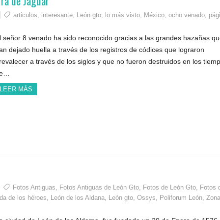
rra de Jaguar
articulos
,
interesante
,
León gto
,
lo más visto
,
México
,
ocho venado
,
pág
l señor 8 venado ha sido reconocido gracias a las grandes hazañas q
an dejado huella a través de los registros de códices que lograron
revalecer a través de los siglos y que no fueron destruidos en los tiem
e…
LEER MÁS
Fotos Antiguas
,
Fotos Antiguas de León Gto
,
Fotos de León Gto
,
Fotos 
da de los héroes
,
León de los Aldana
,
León gto
,
Ossys
,
Poliforum León
,
Zon