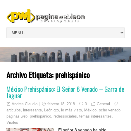
Archivo Etiqueta:
prehispánico
México Prehispánico: El Señor 8 Venado – Garra de
Jaguar
Andres Claudio
febrero 18, 2018
0
General
articulos
,
interesante
,
León gto
,
lo más visto
,
México
,
ocho venado
,
páginas web
,
prehispánico
,
redessociales
,
temas interesantes
,
Virales
El señor 8 venado ha sido