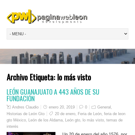
Archivo Etiqueta:
lo más visto
LEÓN GUANAJUATO A 443 AÑOS DE SU
FUNDACIÓN
Andres Claudio
enero 20, 2019
0
General
,
Historias de León Gto
20 de enero
,
Feria de León
,
feria de leon
gto México
,
León de los Aldama
,
León gto
,
lo más visto
,
temas de
interés
Un 20 de enero del año 1576, por