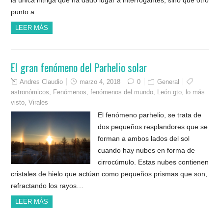
punto a…
LEER MÁS
El gran fenómeno del Parhelio solar
Andres Claudio
marzo 4, 2018
0
General
astronómicos
,
Fenómenos
,
fenómenos del mundo
,
León gto
,
lo más
visto
,
Virales
El fenómeno parhelio, se trata de
dos pequeños resplandores que se
forman a ambos lados del sol
cuando hay nubes en forma de
cirrocúmulo. Estas nubes contienen
cristales de hielo que actúan como pequeños prismas que son,
refractando los rayos…
LEER MÁS