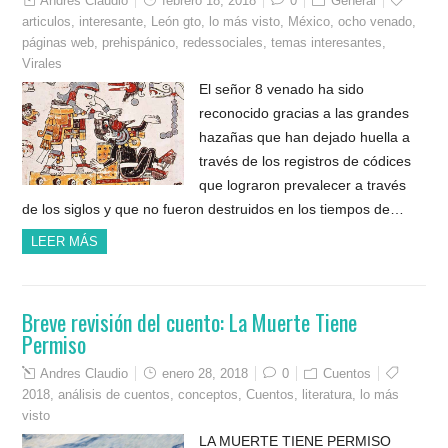
Andres Claudio
febrero 18, 2018
0
General
articulos
,
interesante
,
León gto
,
lo más visto
,
México
,
ocho venado
,
páginas web
,
prehispánico
,
redessociales
,
temas interesantes
,
Virales
El señor 8 venado ha sido
reconocido gracias a las grandes
hazañas que han dejado huella a
través de los registros de códices
que lograron prevalecer a través
de los siglos y que no fueron destruidos en los tiempos de…
LEER MÁS
Breve revisión del cuento: La Muerte Tiene
Permiso
Andres Claudio
enero 28, 2018
0
Cuentos
2018
,
análisis de cuentos
,
conceptos
,
Cuentos
,
literatura
,
lo más
visto
LA MUERTE TIENE PERMISO