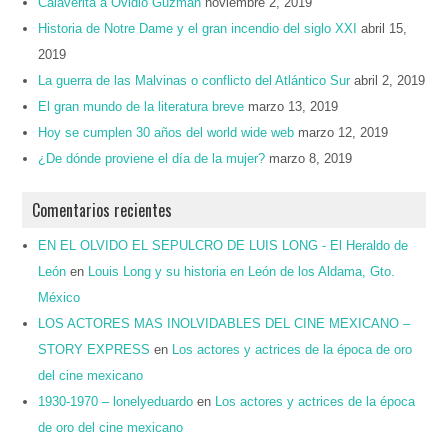
Calaverita a Ovidio Guzmán
noviembre 2, 2019
Historia de Notre Dame y el gran incendio del siglo XXI
abril 15,
2019
La guerra de las Malvinas o conflicto del Atlántico Sur
abril 2, 2019
El gran mundo de la literatura breve
marzo 13, 2019
Hoy se cumplen 30 años del world wide web
marzo 12, 2019
¿De dónde proviene el día de la mujer?
marzo 8, 2019
Comentarios recientes
EN EL OLVIDO EL SEPULCRO DE LUIS LONG - El Heraldo de
León
en
Louis Long y su historia en León de los Aldama, Gto.
México
LOS ACTORES MAS INOLVIDABLES DEL CINE MEXICANO –
STORY EXPRESS
en
Los actores y actrices de la época de oro
del cine mexicano
1930-1970 – lonelyeduardo
en
Los actores y actrices de la época
de oro del cine mexicano