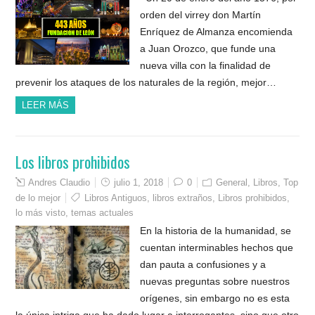
orden del virrey don Martín
Enríquez de Almanza encomienda
a Juan Orozco, que funde una
nueva villa con la finalidad de
prevenir los ataques de los naturales de la región, mejor…
LEER MÁS
Los libros prohibidos
Andres Claudio
julio 1, 2018
0
General
,
Libros
,
Top
de lo mejor
Libros Antiguos
,
libros extraños
,
Libros prohibidos
,
lo más visto
,
temas actuales
En la historia de la humanidad, se
cuentan interminables hechos que
dan pauta a confusiones y a
nuevas preguntas sobre nuestros
orígenes, sin embargo no es esta
la única intriga que ha dado lugar a interrogantes, sino que otro