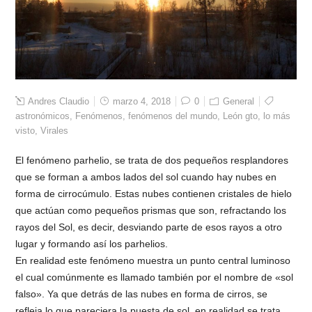
Andres Claudio
marzo 4, 2018
0
General
astronómicos
,
Fenómenos
,
fenómenos del mundo
,
León gto
,
lo más
visto
,
Virales
El fenómeno parhelio, se trata de dos pequeños resplandores
que se forman a ambos lados del sol cuando hay nubes en
forma de cirrocúmulo. Estas nubes contienen cristales de hielo
que actúan como pequeños prismas que son, refractando los
rayos del Sol, es decir, desviando parte de esos rayos a otro
lugar y formando así los parhelios.
En realidad este fenómeno muestra un punto central luminoso
el cual comúnmente es llamado también por el nombre de «sol
falso». Ya que detrás de las nubes en forma de cirros, se
refleja lo que pareciera la puesta de sol, en realidad se trata