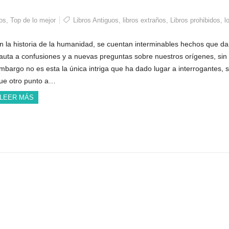
ros
,
Top de lo mejor
Libros Antiguos
,
libros extraños
,
Libros prohibidos
,
l
n la historia de la humanidad, se cuentan interminables hechos que d
auta a confusiones y a nuevas preguntas sobre nuestros orígenes, sin
mbargo no es esta la única intriga que ha dado lugar a interrogantes, s
ue otro punto a…
LEER MÁS