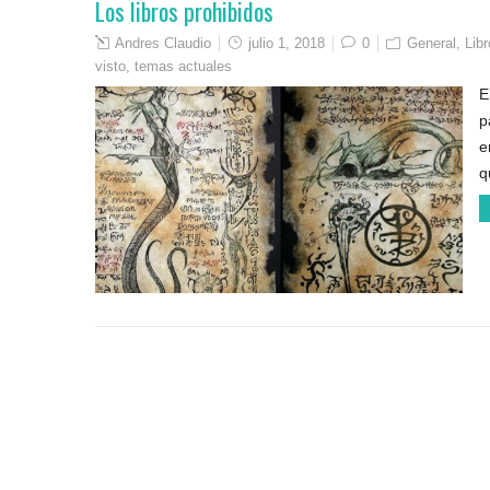
Los libros prohibidos
Andres Claudio
julio 1, 2018
0
General
,
Lib
visto
,
temas actuales
E
p
e
q