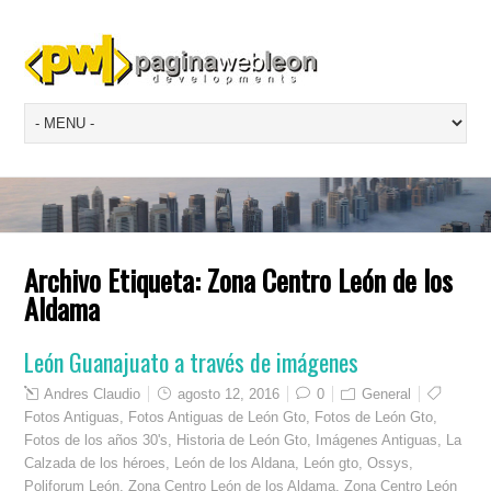
Archivo Etiqueta:
Zona Centro León de los
Aldama
León Guanajuato a través de imágenes
Andres Claudio
agosto 12, 2016
0
General
Fotos Antiguas
,
Fotos Antiguas de León Gto
,
Fotos de León Gto
,
Fotos de los años 30's
,
Historia de León Gto
,
Imágenes Antiguas
,
La
Calzada de los héroes
,
León de los Aldana
,
León gto
,
Ossys
,
Poliforum León
,
Zona Centro León de los Aldama
,
Zona Centro León