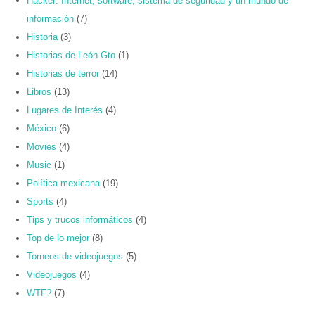
Hacker: Internet, software, sistema de seguridad y un mundo de
información
(7)
Historia
(3)
Historias de León Gto
(1)
Historias de terror
(14)
Libros
(13)
Lugares de Interés
(4)
México
(6)
Movies
(4)
Music
(1)
Política mexicana
(19)
Sports
(4)
Tips y trucos informáticos
(4)
Top de lo mejor
(8)
Torneos de videojuegos
(5)
Videojuegos
(4)
WTF?
(7)