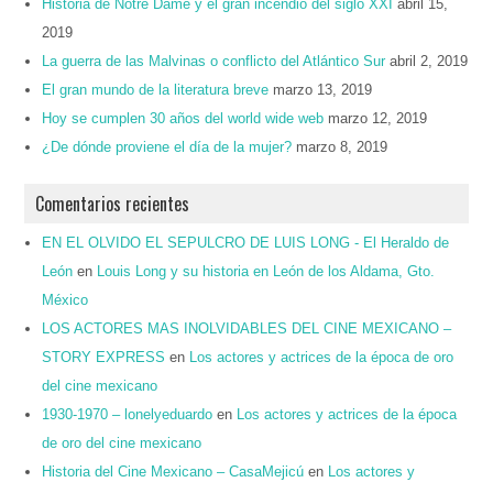
Historia de Notre Dame y el gran incendio del siglo XXI
abril 15,
2019
La guerra de las Malvinas o conflicto del Atlántico Sur
abril 2, 2019
El gran mundo de la literatura breve
marzo 13, 2019
Hoy se cumplen 30 años del world wide web
marzo 12, 2019
¿De dónde proviene el día de la mujer?
marzo 8, 2019
Comentarios recientes
EN EL OLVIDO EL SEPULCRO DE LUIS LONG - El Heraldo de
León
en
Louis Long y su historia en León de los Aldama, Gto.
México
LOS ACTORES MAS INOLVIDABLES DEL CINE MEXICANO –
STORY EXPRESS
en
Los actores y actrices de la época de oro
del cine mexicano
1930-1970 – lonelyeduardo
en
Los actores y actrices de la época
de oro del cine mexicano
Historia del Cine Mexicano – CasaMejicú
en
Los actores y