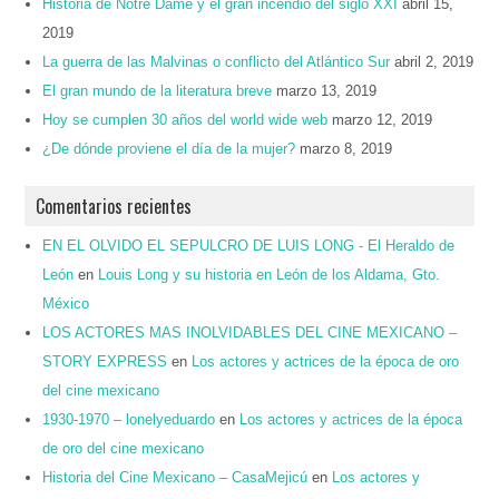
Historia de Notre Dame y el gran incendio del siglo XXI
abril 15,
2019
La guerra de las Malvinas o conflicto del Atlántico Sur
abril 2, 2019
El gran mundo de la literatura breve
marzo 13, 2019
Hoy se cumplen 30 años del world wide web
marzo 12, 2019
¿De dónde proviene el día de la mujer?
marzo 8, 2019
Comentarios recientes
EN EL OLVIDO EL SEPULCRO DE LUIS LONG - El Heraldo de
León
en
Louis Long y su historia en León de los Aldama, Gto.
México
LOS ACTORES MAS INOLVIDABLES DEL CINE MEXICANO –
STORY EXPRESS
en
Los actores y actrices de la época de oro
del cine mexicano
1930-1970 – lonelyeduardo
en
Los actores y actrices de la época
de oro del cine mexicano
Historia del Cine Mexicano – CasaMejicú
en
Los actores y