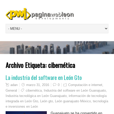
Archivo Etiqueta:
cibernética
La industria del software en León Gto
adan
marzo 31, 2016
0
Computación e internet
,
General
cibernética
,
Industria del software en León Guanajuato
,
Industria tecnológica en León Guanajuato
,
información de tecnología
integrada en León Gto
,
León gto
,
León guanajuato México
,
tecnología
e inversiones en León
Guanajuato se ha convertido en