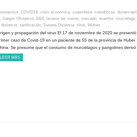
oronavirus
,
COVID19
,
crisis económica
,
cuarentena
,
cubrebocas
,
distanciam
,
Juegos Olímpicos 2020
,
lavarse las manos
,
mercado
,
muertos
,
murciélago
 distancia
,
sanitización
,
Susana Distancia
,
virus
,
Wuhan
rigen y propagación del virus El 17 de noviembre de 2020 se presentó 
rimer caso de Covid-19 en un paciente de 55 de la provincia de Hubei
hina. Se presume que el consumo de murciélagos y pangolines deriv
LEER MÁS