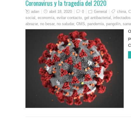
Coronavirus y la tragedia del 2020
adan
abril 18, 2020
0
General
china
,
C
social
,
economía
,
evitar contacto
,
gel antibacterial
,
infectados
abrazar
,
no besar
,
no saludar
,
OMS
,
pandemia
,
pangolín
,
sana
O
p
C