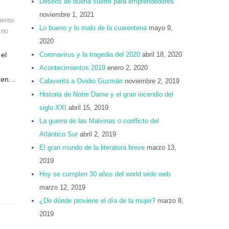
Deseos de buena suerte para emprendedores
noviembre 1, 2021
iento
Lo bueno y lo malo de la cuarentena
mayo 9,
,
no
2020
el
Coronavirus y la tragedia del 2020
abril 18, 2020
Acontecimientos 2019
enero 2, 2020
ó en…
Calaverita a Ovidio Guzmán
noviembre 2, 2019
Historia de Notre Dame y el gran incendio del
siglo XXI
abril 15, 2019
La guerra de las Malvinas o conflicto del
Atlántico Sur
abril 2, 2019
El gran mundo de la literatura breve
marzo 13,
2019
Hoy se cumplen 30 años del world wide web
marzo 12, 2019
¿De dónde proviene el día de la mujer?
marzo 8,
2019