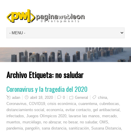
Archivo Etiqueta:
no saludar
Coronavirus y la tragedia del 2020
adan
abril 18, 2020
0
General
china
,
Coronavirus
,
COVID19
,
crisis económica
,
cuarentena
,
cubrebocas
,
distanciamiento social
,
economía
,
evitar contacto
,
gel antibacterial
,
infectados
,
Juegos Olímpicos 2020
,
lavarse las manos
,
mercado
,
muertos
,
murciélago
,
no abrazar
,
no besar
,
no saludar
,
OMS
,
pandemia
,
pangolín
,
sana distancia
,
sanitización
,
Susana Distancia
,