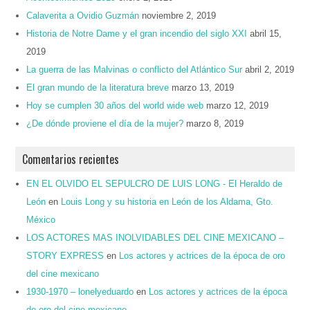
Calaverita a Ovidio Guzmán
noviembre 2, 2019
Historia de Notre Dame y el gran incendio del siglo XXI
abril 15,
2019
La guerra de las Malvinas o conflicto del Atlántico Sur
abril 2, 2019
El gran mundo de la literatura breve
marzo 13, 2019
Hoy se cumplen 30 años del world wide web
marzo 12, 2019
¿De dónde proviene el día de la mujer?
marzo 8, 2019
Comentarios recientes
EN EL OLVIDO EL SEPULCRO DE LUIS LONG - El Heraldo de
León
en
Louis Long y su historia en León de los Aldama, Gto.
México
LOS ACTORES MAS INOLVIDABLES DEL CINE MEXICANO –
STORY EXPRESS
en
Los actores y actrices de la época de oro
del cine mexicano
1930-1970 – lonelyeduardo
en
Los actores y actrices de la época
de oro del cine mexicano