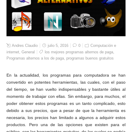
Andres Claudio
julio 5, 2016
0
Computación e
internet
,
General
los mejores programas alternos de paga
,
Programas alternos a los de paga
,
programas buenos gratuitos
En la actualidad, los programas para computadora se han
convertido en potentes herramientas, las cuales, con el paso
del tiempo, se han vuelto indispensables y bastante útiles al
momento de trabajar con ellas. Sin embargo, para muchos, el
poder obtener estos programas es un tanto complicado, esto
debido a sus precios, que a pesar de que la herramienta es
necesaria, los precios han limitado a algunos a adquirir estos
productos. Pero una de las opciones que existen para el
público, son las herramientas gratuitas, de las cuales se podría