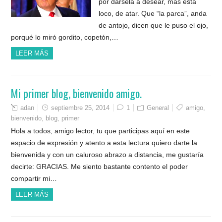
por dársela a desear, mas está
loco, de atar. Que “la parca”, anda
de antojo, dicen que le puso el ojo,
porqué lo miró gordito, copetón,…
LEER MÁS
Mi primer blog, bienvenido amigo.
adan
septiembre 25, 2014
1
General
amigo
,
bienvenido
,
blog
,
primer
Hola a todos, amigo lector, tu que participas aquí en este
espacio de expresión y atento a esta lectura quiero darte la
bienvenida y con un caluroso abrazo a distancia, me gustaría
decirte: GRACIAS. Me siento bastante contento el poder
compartir mi…
LEER MÁS