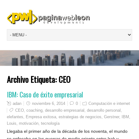
Archivo Etiqueta:
CEO
IBM: Caso de éxito empresarial
adan
noviembre 6, 2014
0
Computación e internet
CEO
,
coaching
,
desarrollo empresarial
,
desarrollo personal
,
elefantes
,
Empresa exitosa
,
estrategias de negocios
,
Gerstner
,
IBM
,
Louis
,
motivación
,
tecnología
Llegaba el primer año de la década de los noventa, el mundo
se enfocaba en las guerras de medio oriente entre Irak y