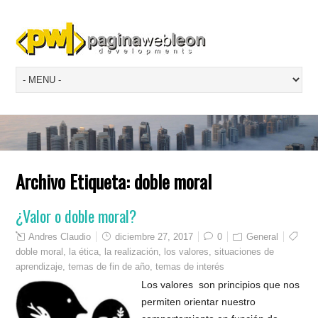
Archivo Etiqueta:
doble moral
¿Valor o doble moral?
Andres Claudio
diciembre 27, 2017
0
General
doble moral
,
la ética
,
la realización
,
los valores
,
situaciones de
aprendizaje
,
temas de fin de año
,
temas de interés
Los valores son principios que nos
permiten orientar nuestro