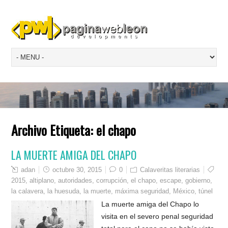
Archivo Etiqueta:
el chapo
LA MUERTE AMIGA DEL CHAPO
adan
octubre 30, 2015
0
Calaveritas literarias
2015
,
altiplano
,
autoridades
,
corrupción
,
el chapo
,
escape
,
gobierno
,
la calavera
,
la huesuda
,
la muerte
,
máxima seguridad
,
México
,
túnel
La muerte amiga del Chapo lo
visita en el severo penal seguridad