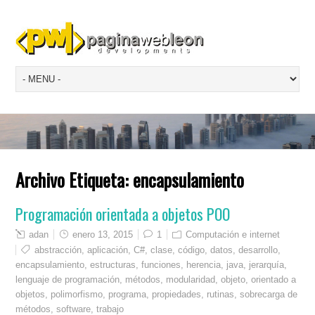
Archivo Etiqueta:
encapsulamiento
Programación orientada a objetos POO
adan
enero 13, 2015
1
Computación e internet
abstracción
,
aplicación
,
C#
,
clase
,
código
,
datos
,
desarrollo
,
encapsulamiento
,
estructuras
,
funciones
,
herencia
,
java
,
jerarquía
,
lenguaje de programación
,
métodos
,
modularidad
,
objeto
,
orientado a
objetos
,
polimorfismo
,
programa
,
propiedades
,
rutinas
,
sobrecarga de
métodos
,
software
,
trabajo