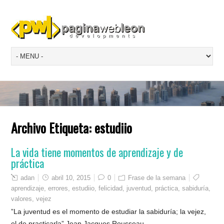
Archivo Etiqueta:
estudiio
La vida tiene momentos de aprendizaje y de
práctica
adan
abril 10, 2015
0
Frase de la semana
aprendizaje
,
errores
,
estudiio
,
felicidad
,
juventud
,
práctica
,
sabiduría
,
valores
,
vejez
”La juventud es el momento de estudiar la sabiduría; la vejez,
el de practicarla” Jean Jacques Rousseau