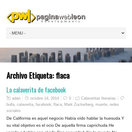
Archivo Etiqueta:
flaca
La calaverita de facebook
adan
octubre 14, 2014
0
Calaveritas literarias
bulla
,
calaverita
,
facebook
,
flaca
,
Mark Zuckerberg
,
muerte
,
redes
sociales
De California es aquel negocio Había oído hablar la huesuda Y
su vital objetivo es el ocio De aquella firma caprichuda He