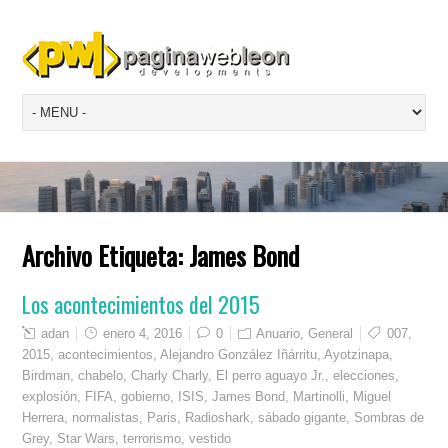
Archivo Etiqueta:
James Bond
Los acontecimientos del 2015
adan
enero 4, 2016
0
Anuario
,
General
007
,
2015
,
acontecimientos
,
Alejandro González Iñárritu
,
Ayotzinapa
,
Birdman
,
chabelo
,
Charly Charly
,
El perro aguayo Jr.
,
elecciones
,
explosión
,
FIFA
,
gobierno
,
ISIS
,
James Bond
,
Martinolli
,
Miguel
Herrera
,
normalistas
,
Paris
,
Radioshark
,
sábado gigante
,
Sombras de
Grey
,
Star Wars
,
terrorismo
,
vestido