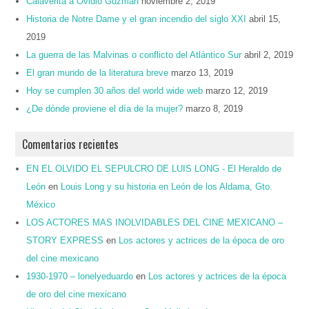
Calaverita a Ovidio Guzmán
noviembre 2, 2019
Historia de Notre Dame y el gran incendio del siglo XXI
abril 15,
2019
La guerra de las Malvinas o conflicto del Atlántico Sur
abril 2, 2019
El gran mundo de la literatura breve
marzo 13, 2019
Hoy se cumplen 30 años del world wide web
marzo 12, 2019
¿De dónde proviene el día de la mujer?
marzo 8, 2019
Comentarios recientes
EN EL OLVIDO EL SEPULCRO DE LUIS LONG - El Heraldo de
León
en
Louis Long y su historia en León de los Aldama, Gto.
México
LOS ACTORES MAS INOLVIDABLES DEL CINE MEXICANO –
STORY EXPRESS
en
Los actores y actrices de la época de oro
del cine mexicano
1930-1970 – lonelyeduardo
en
Los actores y actrices de la época
de oro del cine mexicano