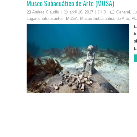
Museo Subacuático de Arte (MUSA)
Andres Claudio
abril 16, 2017
0
General
,
Lu
Lugares interesantes
,
MUSA
,
Museo Subacuatico de Arte
,
Pl
E
t
s
b