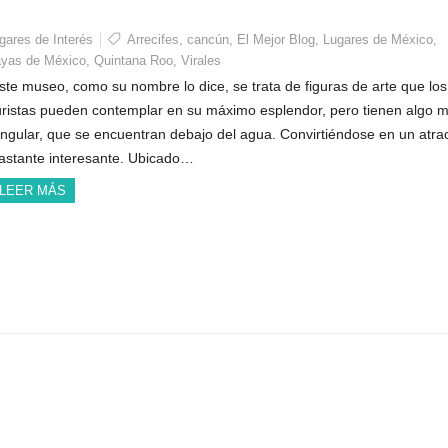
gares de Interés
Arrecifes
,
cancún
,
El Mejor Blog
,
Lugares de México
,
ayas de México
,
Quintana Roo
,
Virales
ste museo, como su nombre lo dice, se trata de figuras de arte que los
uristas pueden contemplar en su máximo esplendor, pero tienen algo 
ingular, que se encuentran debajo del agua. Convirtiéndose en un atrac
astante interesante. Ubicado…
LEER MÁS