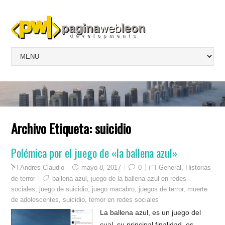
Archivo Etiqueta:
suicidio
Polémica por el juego de «la ballena azul»
Andres Claudio
mayo 8, 2017
0
General
,
Historias
de terror
ballena azul
,
juego de la ballena azul en redes
sociales
,
juego de suicidio
,
juego macabro
,
juegos de terror
,
muerte
de adolescentes
,
suicidio
,
temor en redes sociales
La ballena azul, es un juego del
cual, su principal finalidad, es