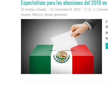
Expectativas para las elecciones del 2018 en
Andres Claudio
noviembre 8, 2017
0
Genera
espera
,
México
,
temas generales
¿
d
p
l