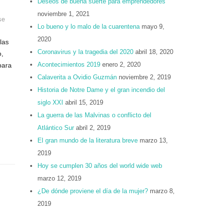
Deseos de buena suerte para emprendedores
noviembre 1, 2021
se
Lo bueno y lo malo de la cuarentena
mayo 9,
2020
las
Coronavirus y la tragedia del 2020
abril 18, 2020
o,
Acontecimientos 2019
enero 2, 2020
para
Calaverita a Ovidio Guzmán
noviembre 2, 2019
Historia de Notre Dame y el gran incendio del
siglo XXI
abril 15, 2019
La guerra de las Malvinas o conflicto del
Atlántico Sur
abril 2, 2019
El gran mundo de la literatura breve
marzo 13,
2019
Hoy se cumplen 30 años del world wide web
marzo 12, 2019
¿De dónde proviene el día de la mujer?
marzo 8,
2019