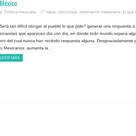
 México
l
,
Política mexicana
datos
,
elecciones
,
información interesante
,
lo que 
Será tan difícil otorgar al pueblo lo que pide? generar una respuesta a 
emandas que aparecen día con día, en donde todo mundo espera alg
ero del cual nunca han recibido respuesta alguna. Desgraciadamente 
os Mexicanos, aumenta la…
LEER MÁS