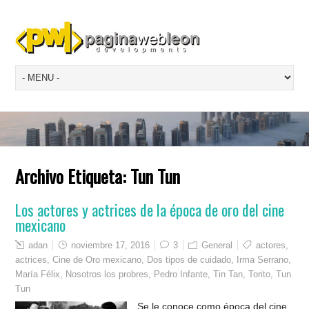
Archivo Etiqueta:
Tun Tun
Los actores y actrices de la época de oro del cine
mexicano
adan
noviembre 17, 2016
3
General
actores
,
actrices
,
Cine de Oro mexicano
,
Dos tipos de cuidado
,
Irma Serrano
,
María Félix
,
Nosotros los probres
,
Pedro Infante
,
Tin Tan
,
Torito
,
Tun
Tun
Se le conoce como época del cine