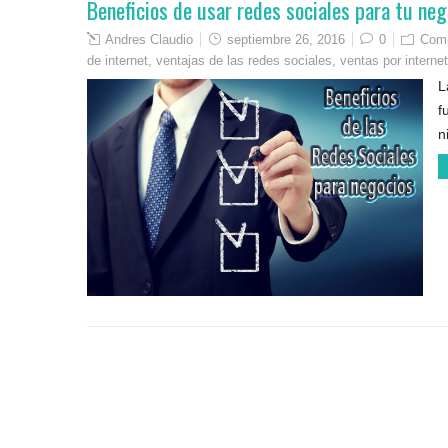
Beneficios de usar redes sociales para tu neg
Andres Claudio
septiembre 26, 2016
0
Comp
de internet
,
ventajas de las redes sociales
,
ventas por internet
L
f
n