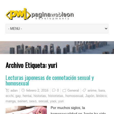
Archivo Etiqueta:
yuri
Lecturas japonesas de connotación sexual y
homosexual
adan
febrero 2, 2016
0
General
anime
,
bara
,
ecchi
,
gay
,
hentai
,
historias
,
historietas
,
homosexual
,
Japón
,
lésbico
,
manga
,
seinen
,
sexo
,
sexual
,
yaoi
,
yuri
Por muchos siglos, la
homosexualidad en Japón ha sido