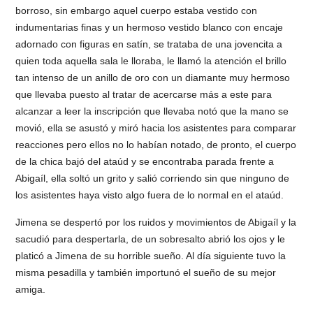
borroso, sin embargo aquel cuerpo estaba vestido con
indumentarias finas y un hermoso vestido blanco con encaje
adornado con figuras en satín, se trataba de una jovencita a
quien toda aquella sala le lloraba, le llamó la atención el brillo
tan intenso de un anillo de oro con un diamante muy hermoso
que llevaba puesto al tratar de acercarse más a este para
alcanzar a leer la inscripción que llevaba notó que la mano se
movió, ella se asustó y miró hacia los asistentes para comparar
reacciones pero ellos no lo habían notado, de pronto, el cuerpo
de la chica bajó del ataúd y se encontraba parada frente a
Abigaíl, ella soltó un grito y salió corriendo sin que ninguno de
los asistentes haya visto algo fuera de lo normal en el ataúd.
Jimena se despertó por los ruidos y movimientos de Abigaíl y la
sacudió para despertarla, de un sobresalto abrió los ojos y le
platicó a Jimena de su horrible sueño. Al día siguiente tuvo la
misma pesadilla y también importunó el sueño de su mejor
amiga.