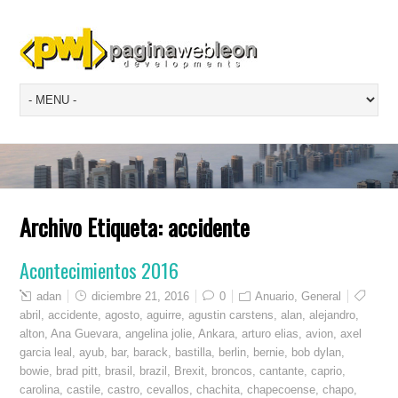
Archivo Etiqueta:
accidente
Acontecimientos 2016
adan
diciembre 21, 2016
0
Anuario
,
General
abril
,
accidente
,
agosto
,
aguirre
,
agustin carstens
,
alan
,
alejandro
,
alton
,
Ana Guevara
,
angelina jolie
,
Ankara
,
arturo elias
,
avion
,
axel
garcia leal
,
ayub
,
bar
,
barack
,
bastilla
,
berlin
,
bernie
,
bob dylan
,
bowie
,
brad pitt
,
brasil
,
brazil
,
Brexit
,
broncos
,
cantante
,
caprio
,
carolina
,
castile
,
castro
,
cevallos
,
chachita
,
chapecoense
,
chapo
,