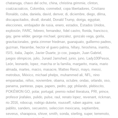
chatanuga
,
chavo del ocho
,
china
,
christina grimmie
,
clinton
,
coatzacoalcos
,
Colombia
,
conmebol
,
copa libertadores
,
Cristiano
Ronaldo
,
cuba
,
daniela
,
david
,
denver
,
di
,
diciembre
,
diego
,
dilma
,
discapacitados
,
divall
,
donald
,
Donald Trump
,
doriga
,
egyptair
,
elecciones
,
embajador de rusia
,
enero
,
estados
,
Estados Unidos
,
explosión
,
FARC
,
febrero
,
fernandez
,
fidel castro
,
florida
,
francisco
,
gay
,
gene wilder
,
george michael
,
gonzalez
,
gonzalo vega
,
gorila
,
gravitacionales
,
greta zimmer friedman
,
guanajuato
,
guillermo padres
,
guzman
,
Harambe
,
hector el guero palma
,
hillary
,
hiroshima
,
inarritu
,
ISIS
,
italia
,
Japón
,
Javier Duarte
,
jo cox
,
joaquin
,
Juan Gabriel
,
juegos olimpicos
,
julio
,
Junaid Jamshed
,
junio
,
juno
,
Lady100Pesos
,
León
,
leonardo
,
lopez
,
marcha or la familia
,
margarito
,
maria
,
mario
almada
,
martes
,
marzo
,
masacre
,
Matteo Renzi
,
mayo
,
messi
,
metrobus
,
México
,
michael phelps
,
muhammed ali
,
NFL
,
nino
empanadas
,
niños
,
noviembre
,
obama
,
octubre
,
ondas
,
orlando
,
oso
,
panama
,
panteras
,
papa
,
papers
,
pedro
,
pgr
,
philando
,
plebiscito
,
POKÉMON GO
,
polar
,
portugal
,
premio nobel literatura
,
PRI
,
prince
,
profesor jirafales
,
pulido
,
pulse
,
raul
,
renato lopez
,
revenant
,
rickman
,
rio 2016
,
robocup
,
rodrigo duterte
,
rousseff
,
ruben aguirre
,
san
pablito
,
sanders
,
secuestro
,
seleccion mexicana
,
septiembre
,
severus
,
sharapova
,
shiver
,
smith
,
sonda
,
sterling
,
super
,
terremoto
,