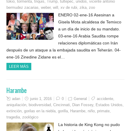
tokio
,
tormenta
,
triquis
,
Trump
,
tultepec
,
unidos
,
vicente antonio
bermudez zacarias
,
weber
,
will
,
xv de rubi
,
zika
,
zoo
ENERO 02-ene-16 Asesinan a
Gisela Mota alcaldesa de Temixco
a un día de inicio de su mandato.
03-ene-16 Arabia Saudita rompe
relaciones diplomáticas con Irán
después de un ataque a la embajada saudita en Teherán. 04-
ene-16 Zinedine Zidane es el…
LEER MÁS
Harambe
adan
junio 1, 2016
0
General
accidente
,
aniquilación
,
biodiversidad
,
Cincinnati
,
Dian Fossey
,
Estados Unidos
,
extinción
,
gorilas en la niebla
,
gorilla
,
Harambe
,
niño
,
primate
,
tragedia
,
zoológico
La historia de King Kong no pudo