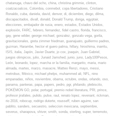
chatanuga
,
chavo del ocho
,
china
,
christina grimmie
,
clinton
,
coatzacoalcos
,
Colombia
,
conmebol
,
copa libertadores
,
Cristiano
Ronaldo
,
cuba
,
daniela
,
david
,
denver
,
di
,
diciembre
,
diego
,
dilma
,
discapacitados
,
divall
,
donald
,
Donald Trump
,
doriga
,
egyptair
,
elecciones
,
embajador de rusia
,
enero
,
estados
,
Estados Unidos
,
explosión
,
FARC
,
febrero
,
fernandez
,
fidel castro
,
florida
,
francisco
,
gay
,
gene wilder
,
george michael
,
gonzalez
,
gonzalo vega
,
gorila
,
gravitacionales
,
greta zimmer friedman
,
guanajuato
,
guillermo padres
,
guzman
,
Harambe
,
hector el guero palma
,
hillary
,
hiroshima
,
inarritu
,
ISIS
,
italia
,
Japón
,
Javier Duarte
,
jo cox
,
joaquin
,
Juan Gabriel
,
juegos olimpicos
,
julio
,
Junaid Jamshed
,
junio
,
juno
,
Lady100Pesos
,
León
,
leonardo
,
lopez
,
marcha or la familia
,
margarito
,
maria
,
mario
almada
,
martes
,
marzo
,
masacre
,
Matteo Renzi
,
mayo
,
messi
,
metrobus
,
México
,
michael phelps
,
muhammed ali
,
NFL
,
nino
empanadas
,
niños
,
noviembre
,
obama
,
octubre
,
ondas
,
orlando
,
oso
,
panama
,
panteras
,
papa
,
papers
,
pedro
,
pgr
,
philando
,
plebiscito
,
POKÉMON GO
,
polar
,
portugal
,
premio nobel literatura
,
PRI
,
prince
,
profesor jirafales
,
pulido
,
pulse
,
raul
,
renato lopez
,
revenant
,
rickman
,
rio 2016
,
robocup
,
rodrigo duterte
,
rousseff
,
ruben aguirre
,
san
pablito
,
sanders
,
secuestro
,
seleccion mexicana
,
septiembre
,
severus
,
sharapova
,
shiver
,
smith
,
sonda
,
sterling
,
super
,
terremoto
,