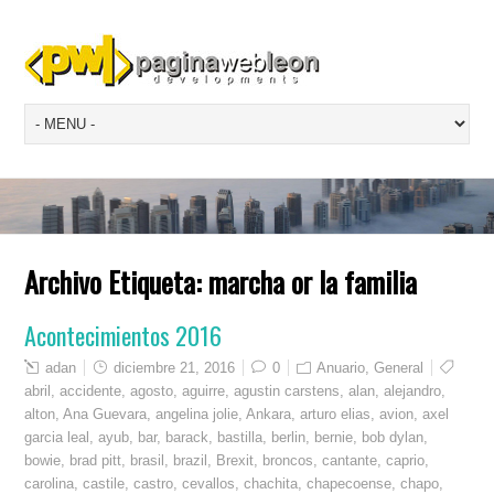
Archivo Etiqueta:
marcha or la familia
Acontecimientos 2016
adan
diciembre 21, 2016
0
Anuario
,
General
abril
,
accidente
,
agosto
,
aguirre
,
agustin carstens
,
alan
,
alejandro
,
alton
,
Ana Guevara
,
angelina jolie
,
Ankara
,
arturo elias
,
avion
,
axel
garcia leal
,
ayub
,
bar
,
barack
,
bastilla
,
berlin
,
bernie
,
bob dylan
,
bowie
,
brad pitt
,
brasil
,
brazil
,
Brexit
,
broncos
,
cantante
,
caprio
,
carolina
,
castile
,
castro
,
cevallos
,
chachita
,
chapecoense
,
chapo
,