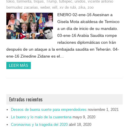
tokio
,
tormenta
,
triquis
,
Trump
,
tultepec
,
unidos
,
vicente antonio
bermudez zacarias
,
weber
,
will
,
xv de rubi
,
zika
,
zoo
ENERO 02-ene-16 Asesinan a
Gisela Mota alcaldesa de Temixco
a un día de inicio de su mandato.
03-ene-16 Arabia Saudita rompe
relaciones diplomáticas con Irán
después de un ataque a la embajada saudita en Teherán. 04-
ene-16 Zinedine Zidane es el…
LEER MÁS
Entradas recientes
Deseos de buena suerte para emprendedores
noviembre 1, 2021
Lo bueno y lo malo de la cuarentena
mayo 9, 2020
Coronavirus y la tragedia del 2020
abril 18, 2020