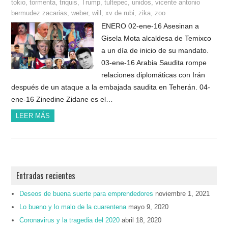
tokio
,
tormenta
,
triquis
,
Trump
,
tultepec
,
unidos
,
vicente antonio
bermudez zacarias
,
weber
,
will
,
xv de rubi
,
zika
,
zoo
ENERO 02-ene-16 Asesinan a
Gisela Mota alcaldesa de Temixco
a un día de inicio de su mandato.
03-ene-16 Arabia Saudita rompe
relaciones diplomáticas con Irán
después de un ataque a la embajada saudita en Teherán. 04-
ene-16 Zinedine Zidane es el…
LEER MÁS
Entradas recientes
Deseos de buena suerte para emprendedores
noviembre 1, 2021
Lo bueno y lo malo de la cuarentena
mayo 9, 2020
Coronavirus y la tragedia del 2020
abril 18, 2020