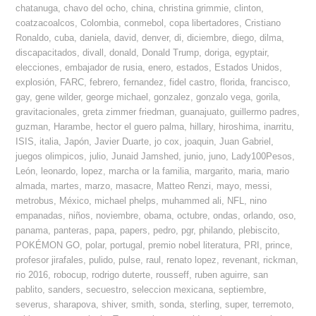
chatanuga
,
chavo del ocho
,
china
,
christina grimmie
,
clinton
,
coatzacoalcos
,
Colombia
,
conmebol
,
copa libertadores
,
Cristiano
Ronaldo
,
cuba
,
daniela
,
david
,
denver
,
di
,
diciembre
,
diego
,
dilma
,
discapacitados
,
divall
,
donald
,
Donald Trump
,
doriga
,
egyptair
,
elecciones
,
embajador de rusia
,
enero
,
estados
,
Estados Unidos
,
explosión
,
FARC
,
febrero
,
fernandez
,
fidel castro
,
florida
,
francisco
,
gay
,
gene wilder
,
george michael
,
gonzalez
,
gonzalo vega
,
gorila
,
gravitacionales
,
greta zimmer friedman
,
guanajuato
,
guillermo padres
,
guzman
,
Harambe
,
hector el guero palma
,
hillary
,
hiroshima
,
inarritu
,
ISIS
,
italia
,
Japón
,
Javier Duarte
,
jo cox
,
joaquin
,
Juan Gabriel
,
juegos olimpicos
,
julio
,
Junaid Jamshed
,
junio
,
juno
,
Lady100Pesos
,
León
,
leonardo
,
lopez
,
marcha or la familia
,
margarito
,
maria
,
mario
almada
,
martes
,
marzo
,
masacre
,
Matteo Renzi
,
mayo
,
messi
,
metrobus
,
México
,
michael phelps
,
muhammed ali
,
NFL
,
nino
empanadas
,
niños
,
noviembre
,
obama
,
octubre
,
ondas
,
orlando
,
oso
,
panama
,
panteras
,
papa
,
papers
,
pedro
,
pgr
,
philando
,
plebiscito
,
POKÉMON GO
,
polar
,
portugal
,
premio nobel literatura
,
PRI
,
prince
,
profesor jirafales
,
pulido
,
pulse
,
raul
,
renato lopez
,
revenant
,
rickman
,
rio 2016
,
robocup
,
rodrigo duterte
,
rousseff
,
ruben aguirre
,
san
pablito
,
sanders
,
secuestro
,
seleccion mexicana
,
septiembre
,
severus
,
sharapova
,
shiver
,
smith
,
sonda
,
sterling
,
super
,
terremoto
,