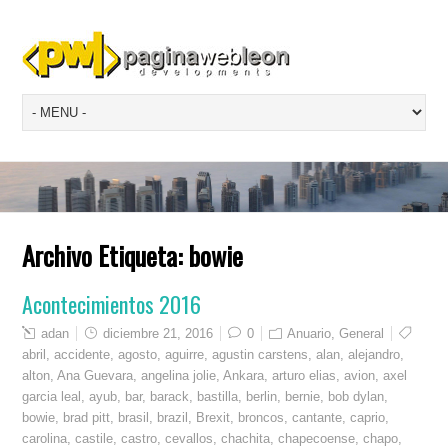
Archivo Etiqueta:
bowie
Acontecimientos 2016
adan
diciembre 21, 2016
0
Anuario
,
General
abril
,
accidente
,
agosto
,
aguirre
,
agustin carstens
,
alan
,
alejandro
,
alton
,
Ana Guevara
,
angelina jolie
,
Ankara
,
arturo elias
,
avion
,
axel
garcia leal
,
ayub
,
bar
,
barack
,
bastilla
,
berlin
,
bernie
,
bob dylan
,
bowie
,
brad pitt
,
brasil
,
brazil
,
Brexit
,
broncos
,
cantante
,
caprio
,
carolina
,
castile
,
castro
,
cevallos
,
chachita
,
chapecoense
,
chapo
,